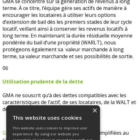
GMA se concentre sur la génération de revenus à long
terme. À ce titre, l’équipe gère ses actifs de manière à
encourager les locataires à utiliser leurs options
d’extension de bail dès les premiers stades de leur cycle
locatif, veillant ainsi à conserver les revenus locatifs à
long terme. En maintenant la durée résiduelle moyenne
pondérée du bail d’une propriété (WARLT), nous
protégeons également sa valeur marchande à long
terme, sa valeur marchande et ses possibilités de sortie.
06
Utilisation prudente de la dette
GMA ne souscrit qu’à des dettes compatibles avec les
caractéristiques de l’actif, de ses locataires, de la WALT et
×
de sa stratégie à long terme.
This website uses cookies
This website uses cookies to improve user
GREENMAN ARTH
– Société par Actions Simplifiées au
experience. By using our website you
capital de 128 322 €
consent to all cookies in accordance with our