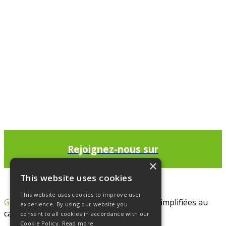
Rejoignez-nous sur
Linkedin
×
This website uses cookies
This website uses cookies to improve user
GREENMAN ARTH
– Société par Actions Simplifiées au
experience. By using our website you
capital de 128 322 €
consent to all cookies in accordance with our
Cookie Policy.
Read more