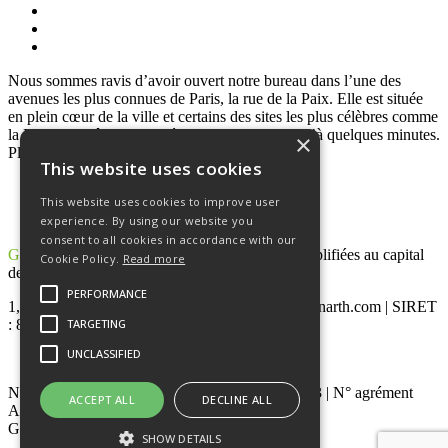
Nous sommes ravis d’avoir ouvert notre bureau dans l’une des
avenues les plus connues de Paris, la rue de la Paix. Elle est située
en plein cœur de la ville et certains des sites les plus célèbres comme
la Place Vendôme et l’Opéra de Paris ne sont qu’à quelques minutes.
×
Plus d’informations suivront bientôt !
This website uses cookies
This website uses cookies to improve user
experience. By using our website you
consent to all cookies in accordance with our
GREENMAN ARTH
– Société par Actions Simplifiées au capital
Cookie Policy.
Read more
de 128 322 €
PERFORMANCE
1, rue de la paix – 75002 PARIS | www.greenmanarth.com | SIRET
: 887 518 173 00026 RCS Paris
TARGETING
UNCLASSIFIED
N° TVA intracommunautaire : FR76 887 518 173 | N° agrément
ACCEPT ALL
DECLINE ALL
AMF : GP-21000026, le 26/08/2021
Greenman Arth
SHOW DETAILS